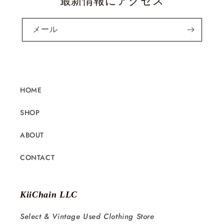
最新情報にアクセス
メール
HOME
SHOP
ABOUT
CONTACT
KiiChain LLC
Select & Vintage Used Clothing Store