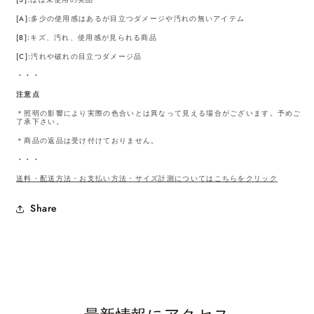
[A]:多少の使用感はあるが目立つダメージや汚れの無いアイテム
[B]:キズ、汚れ、使用感が見られる商品
[C]:汚れや破れの目立つダメージ品
・・・
注意点
＊照明の影響により実際の色合いとは異なって見える場合がございます。予めご
了承下さい。
＊商品の返品は受け付けておりません。
・・・
送料・配送方法・お支払い方法・サイズ計測についてはこちらをクリック
Share