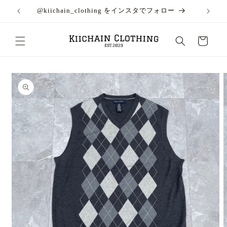
コンテン
料！
@kiichain_clothing をインスタでフォロー
お問
ツに進む
カ
ー
ト
商品情報
にスキッ
プ