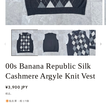
モ
ー
ダ
ル
で
メ
デ
ィ
ア
00s Banana Republic Silk
(1)
(
を
開
Cashmere Argyle Knit Vest
く
Regular
¥3,900 JPY
price
税込。
低在庫：残り1個